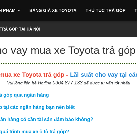
N PHẨM
BẢNG GIÁ XE TOYOTA
THỦ TỤC TRẢ GÓP
T
iser Prado
TRẢ GÓP TẠI HÀ NỘI
ho vay mua xe Toyota trả góp 
mua xe Toyota trả góp -
Lãi suất cho vay tại c
0964 877 133
Vui lòng liên hệ Hotline
để được tư vấn tốt nhất!
trả góp qua ngân hàng
p tại các ngân hàng bạn nên biết
gân hàng có cần tài sản đảm bảo không?
uá trình mua xe ô tô trả góp?