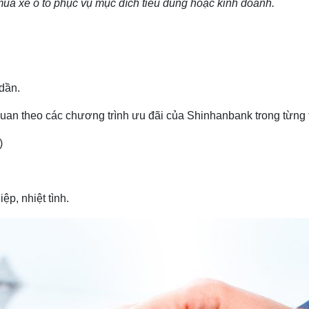
ua xe ô tô phục vụ mục đích tiêu dùng hoặc kinh doanh.
 dần.
quan theo các chương trình ưu đãi của Shinhanbank trong từng t
)
p, nhiệt tình.