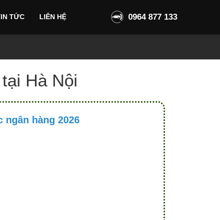
0964 877 133
IN TỨC
LIÊN HỆ
tại Hà Nội
ác ngân hàng 2026