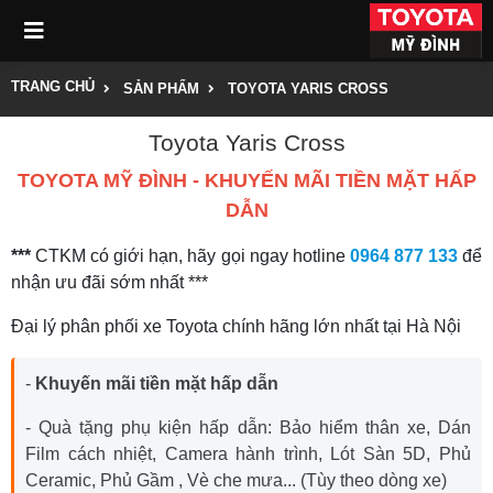
TRANG CHỦ
SẢN PHẨM
TOYOTA YARIS CROSS
Toyota Yaris Cross
TOYOTA MỸ ĐÌNH - KHUYẾN MÃI TIỀN MẶT HẤP
DẪN
***
CTKM có giới hạn, hãy gọi ngay hotline
0964 877 133
để
nhận ưu đãi sớm nhất ***
Đại lý phân phối xe Toyota chính hãng lớn nhất tại Hà Nội
-
Khuyến mãi tiền mặt hấp dẫn
- Quà tặng phụ kiện hấp dẫn: Bảo hiểm thân xe, Dán
Film cách nhiệt, Camera hành trình, Lót Sàn 5D, Phủ
Ceramic, Phủ Gầm , Vè che mưa... (Tùy theo dòng xe)