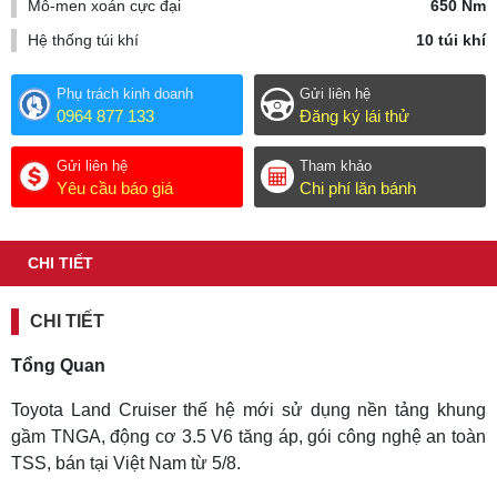
Mô-men xoán cực đại
650 Nm
Hệ thống túi khí
10 túi khí
Phụ trách kinh doanh
Gửi liên hệ
0964 877 133
Đăng ký lái thử
Gửi liên hệ
Tham khảo
Yêu cầu báo giá
Chi phí lăn bánh
CHI TIẾT
CHI TIẾT
Tổng Quan
Toyota Land Cruiser thế hệ mới sử dụng nền tảng khung
gầm TNGA, động cơ 3.5 V6 tăng áp, gói công nghệ an toàn
TSS, bán tại Việt Nam từ 5/8.