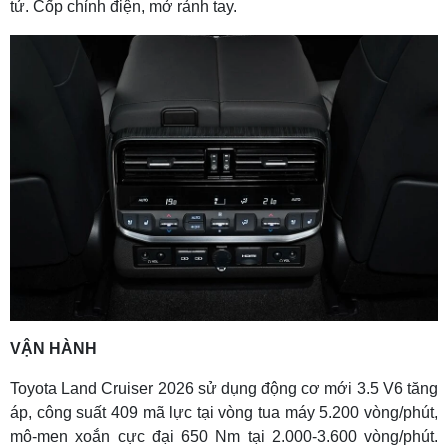
tử. Cốp chỉnh điện, mở rảnh tay.
VẬN HÀNH
Toyota Land Cruiser 2026 sử dụng động cơ mới 3.5 V6 tăng
áp, công suất 409 mã lực tại vòng tua máy 5.200 vòng/phút,
mô-men xoắn cực đại 650 Nm tại 2.000-3.600 vòng/phút.