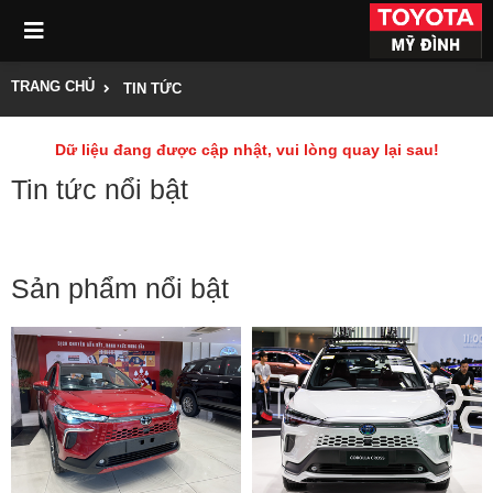
TRANG CHỦ
TIN TỨC
Dữ liệu đang được cập nhật, vui lòng quay lại sau!
Tin tức nổi bật
Sản phẩm nổi bật