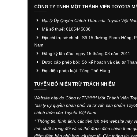
CÔNG TY TNHH MỘT THÀNH VIÊN TOYOTA M
Đại lý Ủy Quyền Chính Thức của Toyota Việt Na
Mã số thuế: 0105445038
Địa chỉ trụ sở chính: Số 15 đường Phạm Hùng, P
Nam
Đăng ký lần đầu: ngày 15 tháng 08 năm 2011
Được cấp phép bởi: Sở kế hoạch và đầu tư Thà
Đại diện pháp luật: Tống Thế Hùng
TUYÊN BỐ MIỄN TRỪ TRÁCH NHIỆM
Website này do Công ty TNHHH Một Thành Viên Toyot
*đại lý ủy quyền phân phối và tư vấn sản phẩm Toyo
chính thức của Toyota Việt Nam.
* Thông tin, hình ảnh, các tiện ích trên website này 
tính chất tương đối và có thể được điều chỉnh theo qu
điểm đảm bảo phù hợp với thực tế. Các thông tin, ca