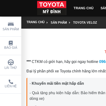
TRANG CHỦ
SẢ
Toyota Land Cru
TRANG CHỦ
SẢN PHẨM
TOYOTA VELOZ
SẢN PHẨM
BÁO GIÁ
***
CTKM có giới hạn, hãy gọi ngay hotline
096
LÁI THỬ
Đại lý phân phối xe Toyota chính hãng lớn nhất
-
Khuyến mãi tiền mặt hấp dẫn
LIÊN HỆ
- Quà tặng phụ kiện hấp dẫn: Bảo hiểm thân
dòng xe)