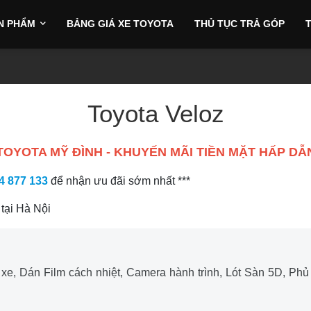
N PHẨM
BẢNG GIÁ XE TOYOTA
THỦ TỤC TRẢ GÓP
T
iser Prado
Toyota Veloz
TOYOTA MỸ ĐÌNH - KHUYẾN MÃI TIỀN MẶT HẤP DẪ
4 877 133
để nhận ưu đãi sớm nhất ***
 tại Hà Nội
 xe, Dán Film cách nhiệt, Camera hành trình, Lót Sàn 5D, Ph