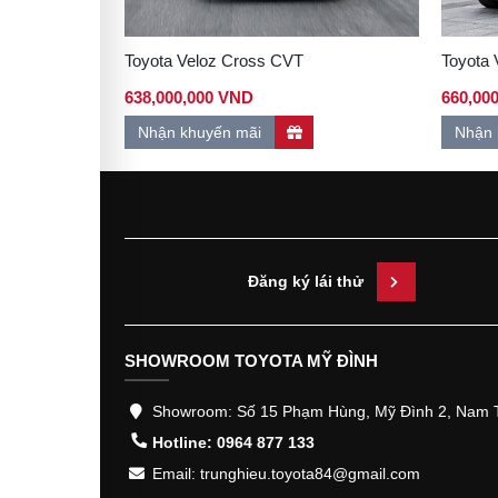
Toyota Veloz Cross CVT
Toyota
638,000,000 VND
660,00
Nhận khuyến mãi
Nhận 
Đăng ký lái thử
SHOWROOM TOYOTA MỸ ĐÌNH
Showroom: Số 15 Phạm Hùng, Mỹ Đình 2, Nam T
Hotline: 0964 877 133
Email: trunghieu.toyota84@gmail.com