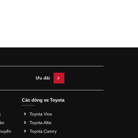
Ưu đãi
Các dòng xe Toyota
g
Toyota Vios
oán
Toyota Altis
huyển
Toyota Camry