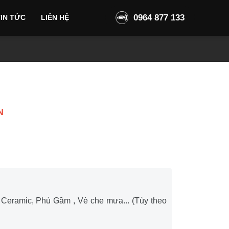
0964 877 133
IN TỨC
LIÊN HỆ
N
ủ Ceramic, Phủ Gầm , Vè che mưa... (Tùy theo