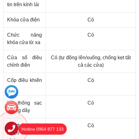
tin trên kính lái
Khóa cửa điện
Có
Chức năng
Có
khóa cửa từ xa
Cửa sổ điều
Có (tự động lên/xuống, chống kẹt tất
chỉnh điện
cả các cửa)
Cốp điều khiển
Có
điện
Hệ thống sạc
Có
không dây
Hệ thống điều
Có
Hotline 0964 877 133
khiển hành