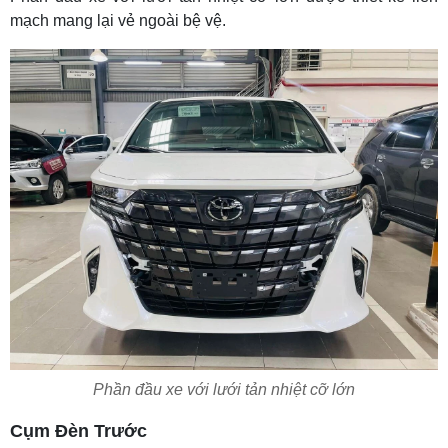
mạch mang lại vẻ ngoài bệ vệ.
Phần đầu xe với lưới tản nhiệt cỡ lớn
Cụm Đèn Trước