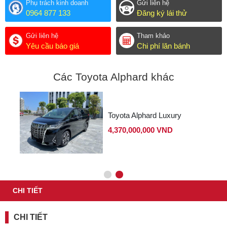
Phụ trách kinh doanh
Gửi liên hệ
0964 877 133
Đăng ký lái thử
Gửi liên hệ
Tham khảo
Yêu cầu báo giá
Chi phí lăn bánh
Các Toyota Alphard khác
Toyota Alphard Luxury
4,370,000,000 VND
CHI TIẾT
CHI TIẾT