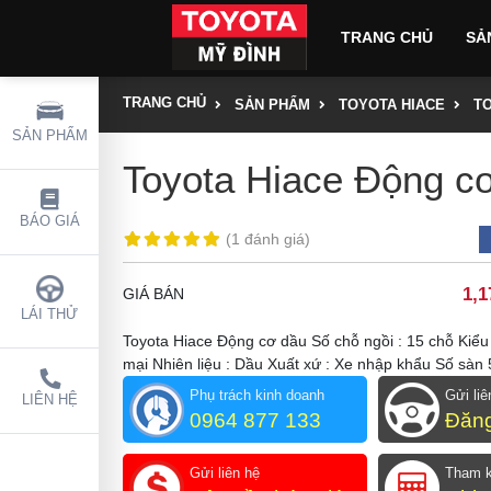
TRANG CHỦ
SẢ
Toyota Land Cru
TRANG CHỦ
SẢN PHẨM
TOYOTA HIACE
T
SẢN PHẨM
Toyota Hiace Động c
BÁO GIÁ
(
1 đánh giá
)
1,1
GIÁ BÁN
LÁI THỬ
Toyota Hiace Động cơ dầu Số chỗ ngồi : 15 chỗ Kiể
mại Nhiên liệu : Dầu Xuất xứ : Xe nhập khẩu Số sàn 
Phụ trách kinh doanh
Gửi liê
LIÊN HỆ
0964 877 133
Đăng
Gửi liên hệ
Tham 