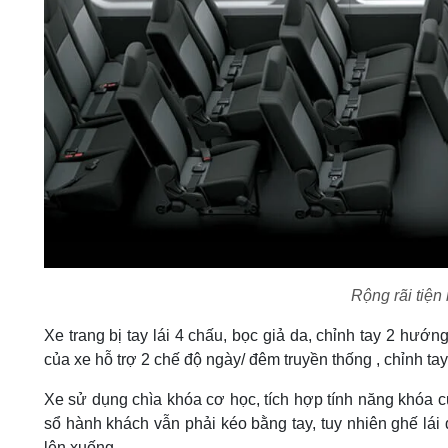
Rộng rãi tiện
Xe trang bị tay lái 4 chấu, bọc giả da, chỉnh tay 2 hướn
của xe hỗ trợ 2 chế độ ngày/ đêm truyền thống , chỉnh t
Xe sử dụng chìa khóa cơ học, tích hợp tính năng khóa cử
sổ hành khách vẫn phải kéo bằng tay, tuy nhiên ghế lái
lên xuống.