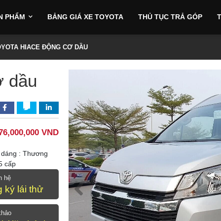
N PHẨM
BẢNG GIÁ XE TOYOTA
THỦ TỤC TRẢ GÓP
T
iser Prado
OYOTA HIACE ĐỘNG CƠ DẦU
ơ dầu
76,000,000 VND
u dáng : Thương
5 cấp
n hệ
 ký lái thử
khảo