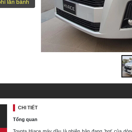
phí lăn bánh
CHI TIẾT
Tổng quan
Toyota Hiace máy dầu là phiên bản đang 'hot' của dòn