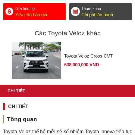
Gửi liên hệ
Tham khảo
Yêu cầu báo giá
Chi phí lăn bánh
Các Toyota Veloz khác
Toyota Veloz Cross CVT
638,000,000 VND
CHI TIẾT
CHI TIẾT
Tổng quan
Toyota Veloz thế hệ mới sẽ kế nhiệm Toyota Innova tiếp tục