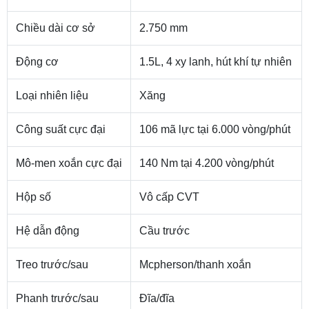
Chiều dài cơ sở
2.750 mm
Động cơ
1.5L, 4 xy lanh, hút khí tự nhiên
Loại nhiên liệu
Xăng
Công suất cực đại
106 mã lực tại 6.000 vòng/phút
Mô-men xoắn cực đại
140 Nm tại 4.200 vòng/phút
Hộp số
Vô cấp CVT
Hệ dẫn động
Cầu trước
Treo trước/sau
Mcpherson/thanh xoắn
Phanh trước/sau
Đĩa/đĩa