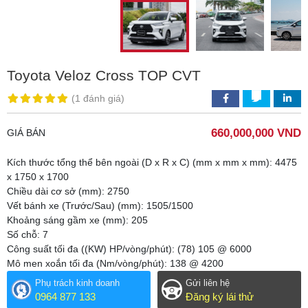
Toyota Veloz Cross TOP CVT
(
1 đánh giá
)
660,000,000 VND
GIÁ BÁN
Kích thước tổng thể bên ngoài (D x R x C) (mm x mm x mm): 4475
x 1750 x 1700
Chiều dài cơ sở (mm): 2750
Vết bánh xe (Trước/Sau) (mm): 1505/1500
Khoảng sáng gầm xe (mm): 205
Số chỗ: 7
Công suất tối đa ((KW) HP/vòng/phút): (78) 105 @ 6000
Mô men xoắn tối đa (Nm/vòng/phút): 138 @ 4200
Phụ trách kinh doanh
Gửi liên hệ
0964 877 133
Đăng ký lái thử