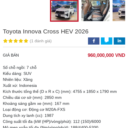
Toyota Innova Cross HEV 2026
(
1 đánh giá
)
960,000,000 VND
GIÁ BÁN
Số chỗ ngồi: 7 chỗ
Kiểu dáng: SUV
Nhiên liệu: Xăng
Xuất xứ: Indonesia
Kích thước tổng thể (D x R x C) (mm): 4755 x 1850 x 1790 mm
Chiều dài cơ sở (mm): 2850 mm
Khoảng sáng gầm xe (mm): 167 mm
Loại động cơ: Động cơ M20A-FXS
Dung tích xy lanh (cc): 1987
Công suất tối đa (kW (HP)/vòng/phút): 112 (150)/6000
Mô men xoắn tối đa (Nm/vòng/phút): 188/4400-5200