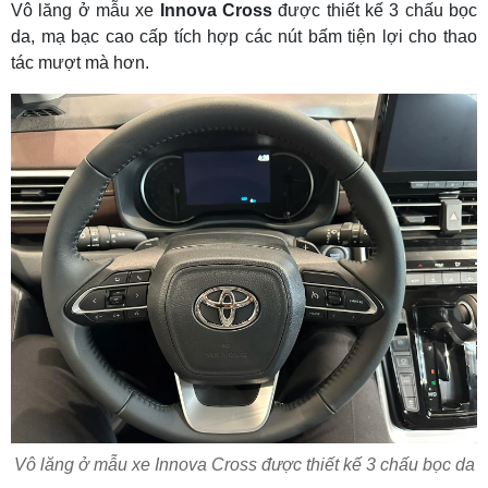
Vô lăng ở mẫu xe
Innova Cross
được thiết kế 3 chấu bọc
da, mạ bạc cao cấp tích hợp các nút bấm tiện lợi cho thao
tác mượt mà hơn.
Vô lăng ở mẫu xe Innova Cross được thiết kế 3 chấu bọc da