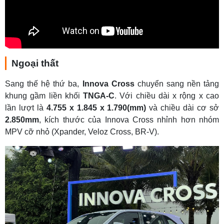
Ngoại thất
Sang thế hệ thứ ba,
Innova Cross
chuyển sang nền tảng
khung gầm liền khối
TNGA-C
. Với chiều dài x rộng x cao
lần lượt là
4.755 x 1.845 x 1.790(mm)
và chiều dài cơ sở
2.850mm
, kích thước của Innova Cross nhỉnh hơn nhóm
MPV cỡ nhỏ (Xpander, Veloz Cross, BR-V).