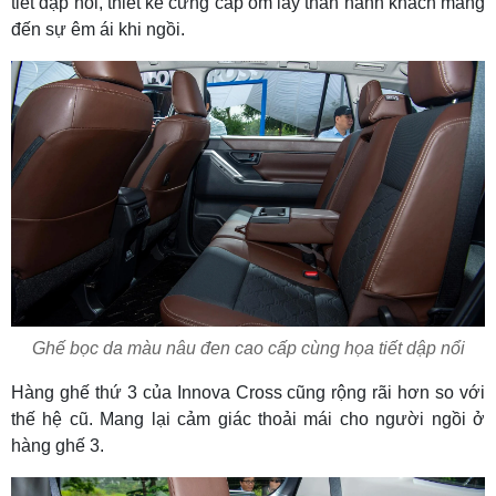
tiết dập nổi, thiết kế cứng cáp ôm lấy thân hành khách mang
đến sự êm ái khi ngồi.
Ghế bọc da màu nâu đen cao cấp cùng họa tiết dập nổi
Hàng ghế thứ 3 của Innova Cross cũng rộng rãi hơn so với
thế hệ cũ. Mang lại cảm giác thoải mái cho người ngồi ở
hàng ghế 3.