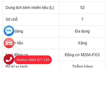
Dung tích bình nhiên liệu (L)
52
Số chỗ
7
Kiểu dáng
Đa dụng
Nhiên liệu
Xăng
Loại động cơ
Động cơ M20A-FXS
Hotline 0964 877 133
Bố trí xy lanh
Thẳng hàng
Dung tích xy lanh (cc)
1987
Hệ thống nhiên liệu
Phun xăng điện tử
Công suất tối đa (kW
112 (150)/6000
(HP)/vòng/phút)