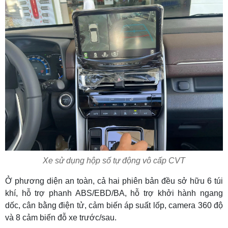
Xe sử dụng hộp số tự động vô cấp CVT
Ở phương diện an toàn, cả hai phiên bản đều sở hữu 6 túi
khí, hỗ trợ phanh ABS/EBD/BA, hỗ trợ khởi hành ngang
dốc, cân bằng điện tử, cảm biến áp suất lốp, camera 360 độ
và 8 cảm biến đỗ xe trước/sau.