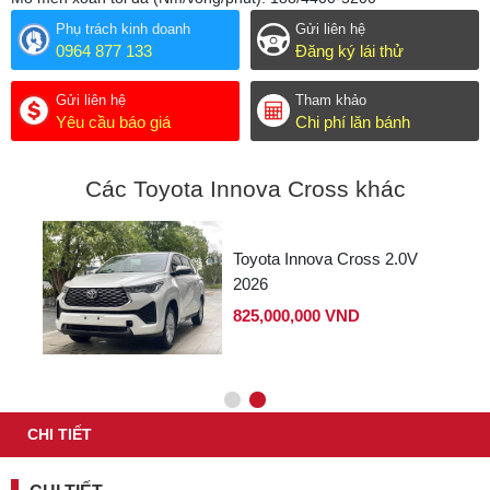
Phụ trách kinh doanh
Gửi liên hệ
0964 877 133
Đăng ký lái thử
Gửi liên hệ
Tham khảo
Yêu cầu báo giá
Chi phí lăn bánh
Các Toyota Innova Cross khác
Toyota Innova Cross 2.0V
G
2026
825,000,000 VND
CHI TIẾT